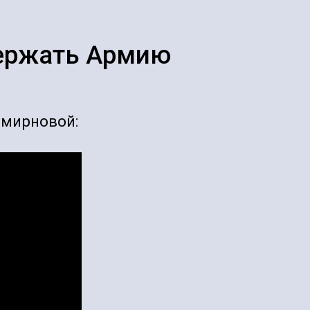
держать Армию
Смирновой: