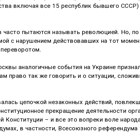
рства включая все 15 республик бывшего СССР)
 часто пытаются называть революцией. Но, по 
мой с нарушением действовавших на тот момен
 переворотом.
сквы аналогичные события на Украине признал
м право так же говорить и о ситуации, сложив
валась цепочкой незаконных действий, повлекш
нституционное прекращение деятельности орга
 Конституции – и все это вопреки воле народ
мах, в частности, Всесоюзного референдума 1