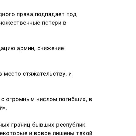
дного права подпадает под
ножественные потери в
дацию армии, снижение
в место стяжательству, и
с огромным числом погибших, в
й».
ных границ бывших республик
 некоторые и вовсе лишены такой