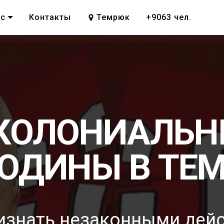
ас
Контакты
Темрюк
+9063 чел.
 КОЛОНИАЛЬ
РОДИНЫ В ТЕ
изнать незаконными дей